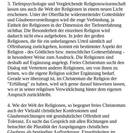
3. Tiefenpsychologie und Vergleichende Religionswissenschaft
lassen uns auch die Welt der Religionen in einem neuen Licht
erscheinen. Unter der Oberfläche widerstreitender Gottesbilder
und Glaubensvorstellungen wird die enge Verbindung, ja
Einheit der Religionen in der Dimension der Tiefenerfahrung
sichtbar. Die Besonderheit der einzelnen Religion wird
dadurch nicht etwa aufgehoben. In jeder der großen
Religionen, die für ein unbefangenes Urteil sämtlich auf
Offenbarung zurückgehen, kommt ein bestimmter Aspekt der
Religion - des Göttlichen bzw. menschlicher Gotteserfahrung -
in besonderer Weise zum Ausdruck. Die Religionen sind
deshalb auf Ergänzung angelegt. Freies Christentum sucht den
Dialog mit Vertretern anderer Religionen, um von ihnen zu
lernen, wo die eigene Religion solcher Ergänzung bedarf.
Gerade wer überzeugt ist, im Christentum die Religion der
"Erfüllung" zu haben, wird sich gerne darauf hinweisen lassen,
wo er in seiner religiösen Verwirklichung hinter dem eigenen
Anspruch zurückbleibt.
4. Wie der Welt der Religionen, so begegnet freies Christentum
auch der Vielzahl christlicher Konfessionen und
Glaubensrichtungen mit grundsätzlicher Offenheit und
Toleranz. Es sucht das Gespräch mit allen Richtungen und
betrachtet die Pluralität der Ausprägungen christlichen
Glaubens als beständige Aufforderung, Einseitigkeiten im