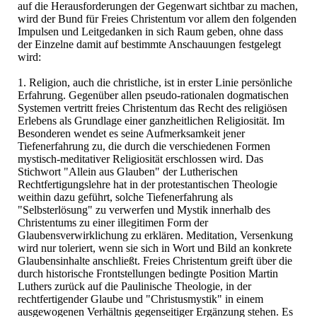
auf die Herausforderungen der Gegenwart sichtbar zu machen,
wird der Bund für Freies Christentum vor allem den folgenden
Impulsen und Leitgedanken in sich Raum geben, ohne dass
der Einzelne damit auf bestimmte Anschauungen festgelegt
wird:
1. Religion, auch die christliche, ist in erster Linie persönliche
Erfahrung. Gegenüber allen pseudo-rationalen dogmatischen
Systemen vertritt freies Christentum das Recht des religiösen
Erlebens als Grundlage einer ganzheitlichen Religiosität. Im
Besonderen wendet es seine Aufmerksamkeit jener
Tiefenerfahrung zu, die durch die verschiedenen Formen
mystisch-meditativer Religiosität erschlossen wird. Das
Stichwort "Allein aus Glauben" der Lutherischen
Rechtfertigungslehre hat in der protestantischen Theologie
weithin dazu geführt, solche Tiefenerfahrung als
"Selbsterlösung" zu verwerfen und Mystik innerhalb des
Christentums zu einer illegitimen Form der
Glaubensverwirklichung zu erklären. Meditation, Versenkung
wird nur toleriert, wenn sie sich in Wort und Bild an konkrete
Glaubensinhalte anschließt. Freies Christentum greift über die
durch historische Frontstellungen bedingte Position Martin
Luthers zurück auf die Paulinische Theologie, in der
rechtfertigender Glaube und "Christusmystik" in einem
ausgewogenen Verhältnis gegenseitiger Ergänzung stehen. Es