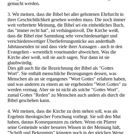
gemacht werden.
3. Wir meinen, dass die Bibel bei aller gebotenen Ehrfurcht in
ihrer Geschichtlichkeit gesehen werden muss. Die noch immer
weit verbreitete Meinung, die Bibel sei ein einheitliches Buch,
das "immer recht hat", ist verhängnisvoll. Die Kirche weiß,
dass die Bibel eine Sammlung sehr verschiedenartiger und
verschiedenwertiger Überlieferungsstücke aus anderthalb
Jahrtausenden ist und dass viele ihrer Aussagen - auch in den
Evangelien - wesentlich voneinander abweichen. Was die
Kirche aber weiß, soll sie auch sagen. Nur dann ist sie
glaubwürdig.
Dies gilt auch für die Bezeichnung der Bibel als "Gottes
Wort". Sie enthält menschliche Bezeugungen dessen, was
Menschen als an sie ergangenes "Wort Gottes" erfahren haben,
und was anderen zu einem an sie ergehenden "Wort Gottes" zu
werden vermag. Aber sie ist nicht als solche "Gottes Wort",
zumal Gottes "Reden" zu Menschen auch anders als durch die
Bibel geschehen kann.
4. Wir meinen, dass die Kirche zu dem stehen soll, was als
Ergebnis theologischer Forschung vorliegt. Sie soll den Mut
haben, daraus Konsequenzen zu ziehen. Wenn ein Pfarrer
seine Gemeinde wider besseres Wissen in der Meinung hält,
"Schrift und Bekenntnis" könnten noch in der gleichen Weise