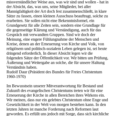
missverständlicher Weise aus, was wir sind und wollen - hat in
der Absicht, das, was uns, seine Mitglieder, bei aller
Mannigfaltigkeit der Art doch fest zusammenschließt, in klare
Sätze zu fassen, einen kleinen Ausschuss beauftragt, solche zu
erarbeiten. Sie sollen nicht eine Bekenntnisformel, ein
Grundgesetz für alle Zeiten sein, sondern eine Grundlage für
die gegenseitige Klärung und Verständigung, auch für das
Gespräch mit verwandten Gruppen. Sind wir doch der
Meinung, eine engere Fühlungnahme der Menschen und
Kreise, denen an der Erneuerung von Kirche und Volk, von
religiösem und politisch-sozialem Leben gelegen ist, sei heute
dringend erforderlich. In dieser Absicht legen wir die
folgenden Sätze der Öffentlichkeit vor. Wir bitten um Prüfung,
Äußerung und Weitergabe an solche, die für unsere Haltung
Verständnis haben.
Rudolf Daur (Präsident des Bundes für Freies Christentum
1960-1970)
Im Bewusstsein unserer Mitverantwortung für Bestand und
Zukunft des evangelischen Christentums treten wir für eine
Erneuerung der Kirche in allen Bereichen ihres Wirkens ein.
Wir meinen, dass nur ein gelebtes Christentum ohne Enge und
Gesetzlichkeit in der Welt von morgen bestehen kann. In den
letzten Jahren ist manche Forderung nach Reformen laut
geworden. Es erfüllt uns jedoch mit Sorge, dass sich kirchliche