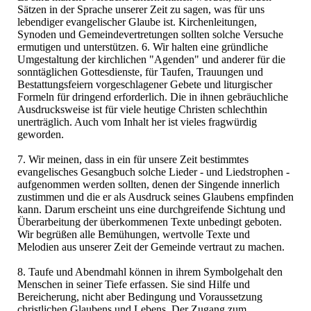
Sätzen in der Sprache unserer Zeit zu sagen, was für uns
lebendiger evangelischer Glaube ist. Kirchenleitungen,
Synoden und Gemeindevertretungen sollten solche Versuche
ermutigen und unterstützen. 6. Wir halten eine gründliche
Umgestaltung der kirchlichen "Agenden" und anderer für die
sonntäglichen Gottesdienste, für Taufen, Trauungen und
Bestattungsfeiern vorgeschlagener Gebete und liturgischer
Formeln für dringend erforderlich. Die in ihnen gebräuchliche
Ausdrucksweise ist für viele heutige Christen schlechthin
unerträglich. Auch vom Inhalt her ist vieles fragwürdig
geworden.
7. Wir meinen, dass in ein für unsere Zeit bestimmtes
evangelisches Gesangbuch solche Lieder - und Liedstrophen -
aufgenommen werden sollten, denen der Singende innerlich
zustimmen und die er als Ausdruck seines Glaubens empfinden
kann. Darum erscheint uns eine durchgreifende Sichtung und
Überarbeitung der überkommenen Texte unbedingt geboten.
Wir begrüßen alle Bemühungen, wertvolle Texte und
Melodien aus unserer Zeit der Gemeinde vertraut zu machen.
8. Taufe und Abendmahl können in ihrem Symbolgehalt den
Menschen in seiner Tiefe erfassen. Sie sind Hilfe und
Bereicherung, nicht aber Bedingung und Voraussetzung
christlichen Glaubens und Lebens. Der Zugang zum