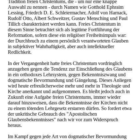
Tradition freien Christentums, die - um nur eine knappe
Auswahl zu nennen - durch Namen wie Gotthold Ephraim
Lessing, Friedrch D. E. Schleiermacher, Adolf von Harnack,
Rudolf Otto, Albert Schweitzer, Gustav Mensching und Paul
Tillich charakterisiert werden kann. Freies Christentum in
diesem Sinne betrachtet sich als legitime Fortführung der
Reformation, sofern diese ein religiöser Freiheitsimpuls war:
der Durchbruch zu einem persönlich verantworteten Glauben
in subjektiver Wahrhaftigkeit, aber auch intellektueller
Redlichkeit.
In der Vergangenheit hatte freies Christentum vordringlich
anzugehen gegen die Tendenz zur Einschließung des Glaubens
in ein orthodoxes Lehrsystem, gegen Bekenntniszwang und
dogmatische Bevormundung und Gängelung. Dieses Anliegen
wird heute erfreulicherweise mehr und mehr in Theologie und
Kirche anerkannt und aufgenommen. Es bleibt jedoch auch in
Zukunft eine Aufgabe freien Christentums, immer wieder
darauf hinzuweisen, dass die Bekenntnisse der Kirchen nicht
zu einem tötenden Lehrgesetz erstarren dürfen. So fordert etwa
der unkritische Gebrauch des "Apostolischen
Glaubensbekenntnisses" nach wir vor zum Widerspruch
heraus.
Im Kampf gegen jede Art von dogmatischer Bevormundung