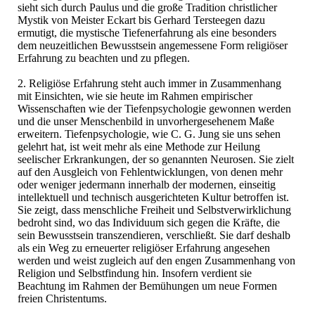
sieht sich durch Paulus und die große Tradition christlicher
Mystik von Meister Eckart bis Gerhard Tersteegen dazu
ermutigt, die mystische Tiefenerfahrung als eine besonders
dem neuzeitlichen Bewusstsein angemessene Form religiöser
Erfahrung zu beachten und zu pflegen.
2. Religiöse Erfahrung steht auch immer in Zusammenhang
mit Einsichten, wie sie heute im Rahmen empirischer
Wissenschaften wie der Tiefenpsychologie gewonnen werden
und die unser Menschenbild in unvorhergesehenem Maße
erweitern. Tiefenpsychologie, wie C. G. Jung sie uns sehen
gelehrt hat, ist weit mehr als eine Methode zur Heilung
seelischer Erkrankungen, der so genannten Neurosen. Sie zielt
auf den Ausgleich von Fehlentwicklungen, von denen mehr
oder weniger jedermann innerhalb der modernen, einseitig
intellektuell und technisch ausgerichteten Kultur betroffen ist.
Sie zeigt, dass menschliche Freiheit und Selbstverwirklichung
bedroht sind, wo das Individuum sich gegen die Kräfte, die
sein Bewusstsein transzendieren, verschließt. Sie darf deshalb
als ein Weg zu erneuerter religiöser Erfahrung angesehen
werden und weist zugleich auf den engen Zusammenhang von
Religion und Selbstfindung hin. Insofern verdient sie
Beachtung im Rahmen der Bemühungen um neue Formen
freien Christentums.