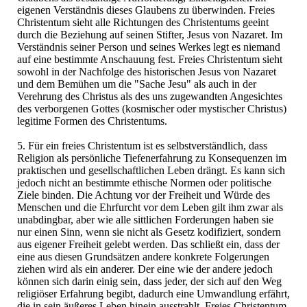
eigenen Verständnis dieses Glaubens zu überwinden. Freies
Christentum sieht alle Richtungen des Christentums geeint
durch die Beziehung auf seinen Stifter, Jesus von Nazaret. Im
Verständnis seiner Person und seines Werkes legt es niemand
auf eine bestimmte Anschauung fest. Freies Christentum sieht
sowohl in der Nachfolge des historischen Jesus von Nazaret
und dem Bemühen um die "Sache Jesu" als auch in der
Verehrung des Christus als des uns zugewandten Angesichtes
des verborgenen Gottes (kosmischer oder mystischer Christus)
legitime Formen des Christentums.
5. Für ein freies Christentum ist es selbstverständlich, dass
Religion als persönliche Tiefenerfahrung zu Konsequenzen im
praktischen und gesellschaftlichen Leben drängt. Es kann sich
jedoch nicht an bestimmte ethische Normen oder politische
Ziele binden. Die Achtung vor der Freiheit und Würde des
Menschen und die Ehrfurcht vor dem Leben gilt ihm zwar als
unabdingbar, aber wie alle sittlichen Forderungen haben sie
nur einen Sinn, wenn sie nicht als Gesetz kodifiziert, sondern
aus eigener Freiheit gelebt werden. Das schließt ein, dass der
eine aus diesen Grundsätzen andere konkrete Folgerungen
ziehen wird als ein anderer. Der eine wie der andere jedoch
können sich darin einig sein, dass jeder, der sich auf den Weg
religiöser Erfahrung begibt, dadurch eine Umwandlung erfährt,
die in sein äußeres Leben hinein ausstrahlt. Freies Christentum