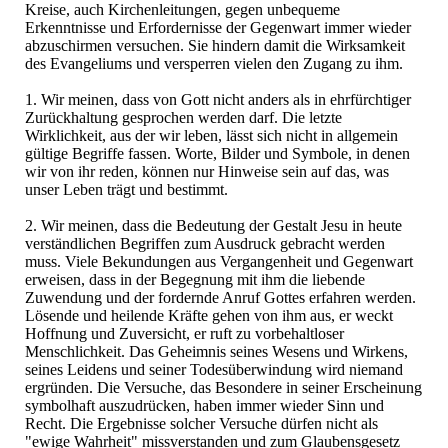
Kreise, auch Kirchenleitungen, gegen unbequeme
Erkenntnisse und Erfordernisse der Gegenwart immer wieder
abzuschirmen versuchen. Sie hindern damit die Wirksamkeit
des Evangeliums und versperren vielen den Zugang zu ihm.
1. Wir meinen, dass von Gott nicht anders als in ehrfürchtiger
Zurückhaltung gesprochen werden darf. Die letzte
Wirklichkeit, aus der wir leben, lässt sich nicht in allgemein
gültige Begriffe fassen. Worte, Bilder und Symbole, in denen
wir von ihr reden, können nur Hinweise sein auf das, was
unser Leben trägt und bestimmt.
2. Wir meinen, dass die Bedeutung der Gestalt Jesu in heute
verständlichen Begriffen zum Ausdruck gebracht werden
muss. Viele Bekundungen aus Vergangenheit und Gegenwart
erweisen, dass in der Begegnung mit ihm die liebende
Zuwendung und der fordernde Anruf Gottes erfahren werden.
Lösende und heilende Kräfte gehen von ihm aus, er weckt
Hoffnung und Zuversicht, er ruft zu vorbehaltloser
Menschlichkeit. Das Geheimnis seines Wesens und Wirkens,
seines Leidens und seiner Todesüberwindung wird niemand
ergründen. Die Versuche, das Besondere in seiner Erscheinung
symbolhaft auszudrücken, haben immer wieder Sinn und
Recht. Die Ergebnisse solcher Versuche dürfen nicht als
"ewige Wahrheit" missverstanden und zum Glaubensgesetz