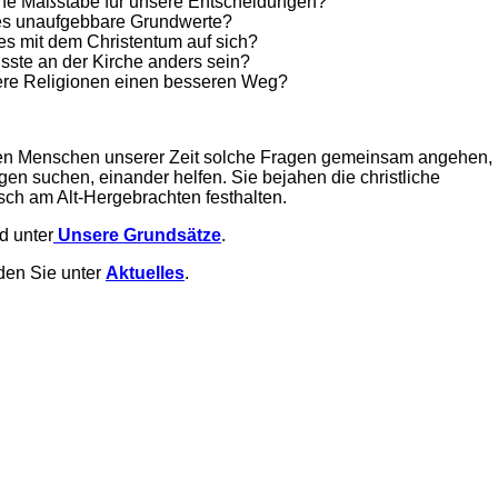
iche Maßstäbe für unsere Entscheidungen?
es unaufgebbare Grundwerte?
es mit dem Christentum auf sich?
ste an der Kirche anders sein?
re Religionen einen besseren Weg?
en Menschen unserer Zeit solche Fragen gemeinsam angehen,
n suchen, einander helfen. Sie bejahen die christliche
isch am Alt-Hergebrachten festhalten.
d unter
Unsere Grundsätze
.
den Sie unter
Aktuelles
.