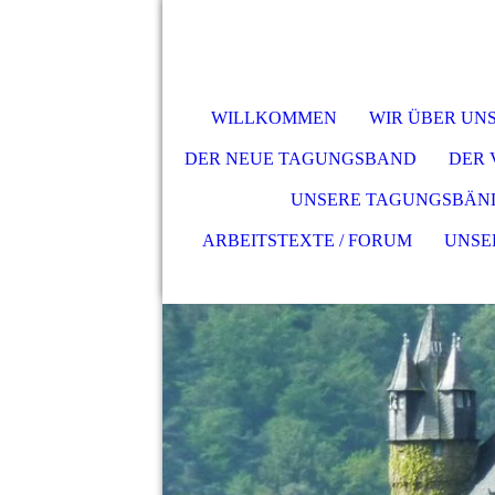
WILLKOMMEN
WIR ÜBER UN
DER NEUE TAGUNGSBAND
DER
UNSERE TAGUNGSBÄN
ARBEITSTEXTE / FORUM
UNSE