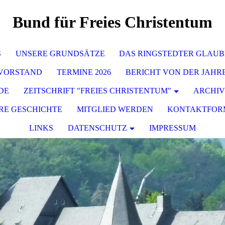
Bund für Freies Christentum
S
UNSERE GRUNDSÄTZE
DAS RINGSTEDTER GLAU
 VORSTAND
TERMINE 2026
BERICHT VON DER JAHR
DE
ZEITSCHRIFT "FREIES CHRISTENTUM"
ARCHIV
RE GESCHICHTE
MITGLIED WERDEN
KONTAKTFOR
LINKS
DATENSCHUTZ
IMPRESSUM